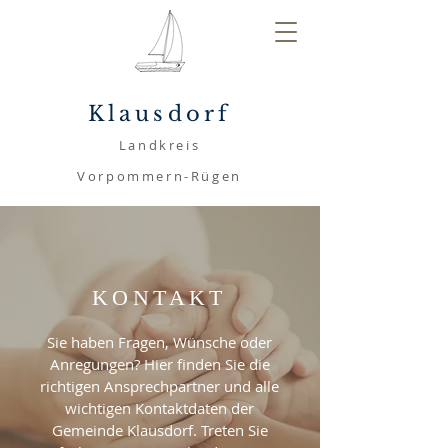
Klausdorf
Landkreis
Vorpommern-Rügen
KONTAKT
Sie haben Fragen, Wünsche oder
Anregungen? Hier finden Sie die
richtigen Ansprechpartner und alle
wichtigen Kontaktdaten der
Gemeinde Klausdorf. Treten Sie