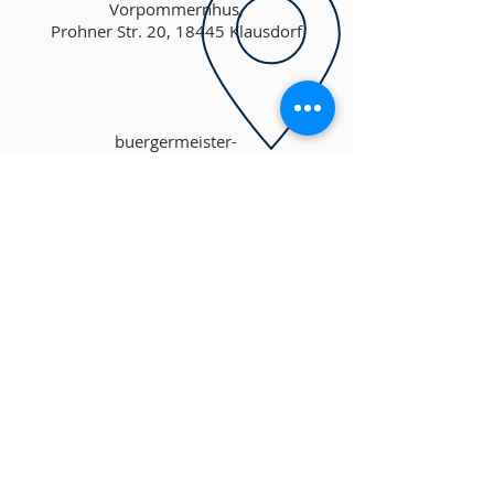
Vorpommernhus,
Prohner Str. 20, 18445 Klausdorf
buergermeister-
klausdorf@web.de
ÜBER UNS
Willkommen in Klausdorf.
Willkommen zu Hause.
ADRESSE
+49 (0) 38323-81478
Prohner Str. 20,