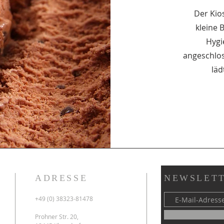
Der Kios
kleine 
Hygi
angeschlos
läd
ADRESSE
NEWSLETT
+49 (0) 38323-81478
Prohner Str. 20,