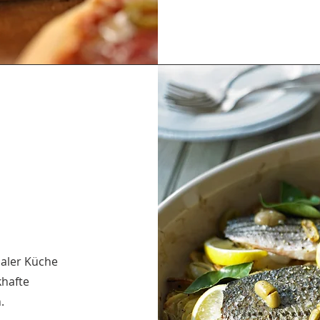
aler Küche
khafte
.