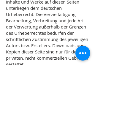
Inhalte und Werke auf diesen Seiten
unterliegen dem deutschen
Urheberrecht. Die Vervielfältigung,
Bearbeitung, Verbreitung und jede Art
der Verwertung außerhalb der Grenzen
des Urheberrechtes bedürfen der
schriftlichen Zustimmung des jeweiligen
Autors bzw. Erstellers. Downloads und
Kopien dieser Seite sind nur für den
privaten, nicht kommerziellen Gebrauch
gestattet.
Soweit die Inhalte auf dieser Seite nicht
vom Betreiber erstellt wurden, werden
die Urheberrechte Dritter beachtet.
Insbesondere werden Inhalte Dritter als
solche gekennzeichnet. Sollten Sie
trotzdem auf eine
Urheberrechtsverletzung aufmerksam
werden, bitten wir um einen
entsprechenden Hinweis. Bei
Bekanntwerden von Rechtsverletzungen
werden wir derartige Inhalte umgehend